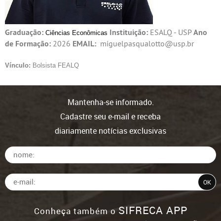
Graduação:
Instituição:
ESALQ - USP
Ano
Ciências Econômicas
de Formação:
2026
EMAIL:
miguelpasqualotto@usp.br
Vínculo:
Bolsista FEALQ
Mantenha-se informado.
Cadastre seu e-mail e receba
diariamente notícias exclusivas
SIFRECA APP
Conheça também o