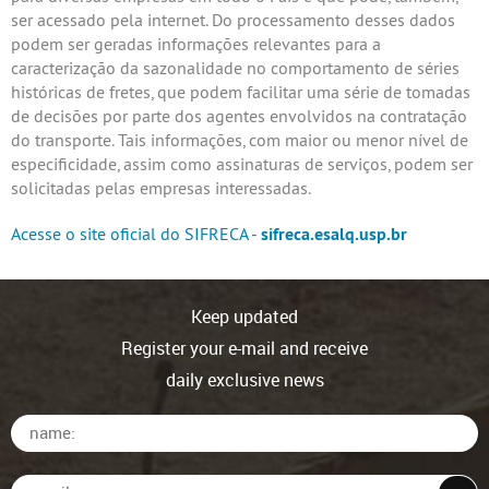
ser acessado pela internet. Do processamento desses dados
podem ser geradas informações relevantes para a
caracterização da sazonalidade no comportamento de séries
históricas de fretes, que podem facilitar uma série de tomadas
de decisões por parte dos agentes envolvidos na contratação
do transporte. Tais informações, com maior ou menor nível de
especificidade, assim como assinaturas de serviços, podem ser
solicitadas pelas empresas interessadas.
Acesse o site oficial do SIFRECA -
sifreca.esalq.usp.br
Keep updated
Register your e-mail and receive
daily exclusive news