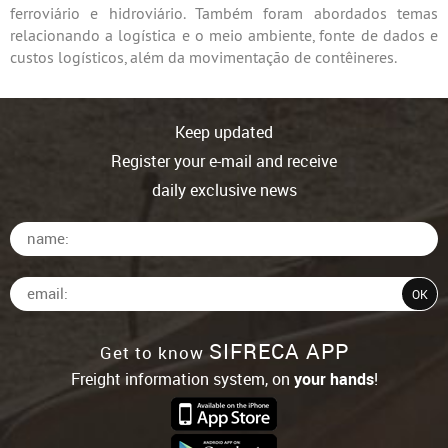
ferroviário e hidroviário. Também foram abordados temas
relacionando a logística e o meio ambiente, fonte de dados e
custos logísticos, além da movimentação de contêineres.
Keep updated
Register your e-mail and receive
daily exclusive news
SIFRECA APP
Get to know
Freight information system, on
your hands
!